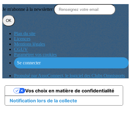
Je m'abonne à la newsletter
OK
Plan du site
Licences
Mentions légales
CGUV
Paramétrer vos cookies
Se connecter
Propulsé par AssoConnect, le logiciel des Clubs Omnisports
Vos choix en matière de confidentialité
Notification lors de la collecte