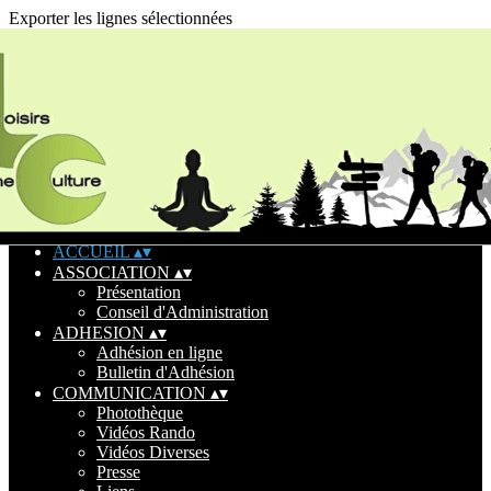
Exporter les lignes sélectionnées
Exporter toutes les colonnes
Exporter uniquement les colonnes affichées
Menu
Ajoutez un logo, un bouton, des réseaux sociaux
Cliquez pour éditer
ACCUEIL
▴
▾
ASSOCIATION
▴
▾
Présentation
Conseil d'Administration
ADHESION
▴
▾
Adhésion en ligne
Bulletin d'Adhésion
COMMUNICATION
▴
▾
Photothèque
Vidéos Rando
Vidéos Diverses
Presse