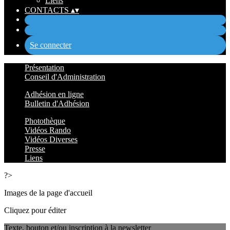
Liens
CONTACTS
▴
▾
Se connecter
Présentation
Conseil d'Administration
Adhésion en ligne
Bulletin d'Adhésion
Photothèque
Vidéos Rando
Vidéos Diverses
Presse
Liens
?>
Images de la page d'accueil
Cliquez pour éditer
Texte, bouton et/ou inscription à la newsletter