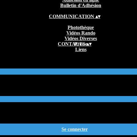
Bulletin d'Adhésion
COMMUNICATION
▴
▾
Photothèque
Vidéos Rando
Vidéos Diverses
CONTACTS
Presse
▴
▾
Liens
Se connecter