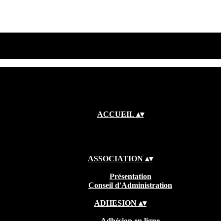
ACCUEIL
▴
▾
ASSOCIATION
▴
▾
Présentation
Conseil d'Administration
ADHESION
▴
▾
Adhésion en ligne