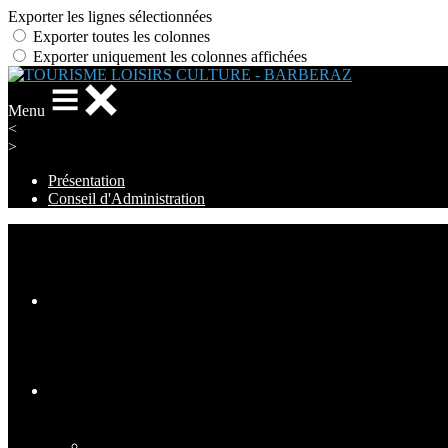
Exporter les lignes sélectionnées
Exporter toutes les colonnes
Exporter uniquement les colonnes affichées
Menu
<
>
Présentation
Conseil d'Administration
Ajoutez un logo, un bouton, des réseaux sociaux
Cliquez pour éditer