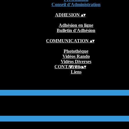
Conseil d'Administration
ADHESION
▴
▾
Adhésion en ligne
Bulletin d'Adhésion
COMMUNICATION
▴
▾
Photothèque
Vidéos Rando
Vidéos Diverses
CONTACTS
Presse
▴
▾
Liens