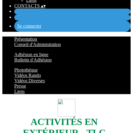
Liens
CONTACTS
▴
▾
Se connecter
Présentation
Conseil d'Administration
Adhésion en ligne
Bulletin d'Adhésion
Photothèque
Vidéos Rando
Vidéos Diverses
Presse
Liens
ACTIVITÉS EN
EXTÉRIEUR
- TLC