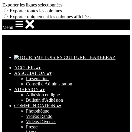
Exporter les lignes sélectionnées
Exporter toutes les colonnes
Exporter uniquement les colonnes affichées
Menu
Ajoutez un logo, un bouton, des réseaux sociaux
Cliquez pour éditer
ACCUEIL
▴
▾
ASSOCIATION
▴
▾
Présentation
Conseil d'Administration
ADHESION
▴
▾
Adhésion en ligne
Bulletin d'Adhésion
COMMUNICATION
▴
▾
Photothèque
Vidéos Rando
Vidéos Diverses
Presse