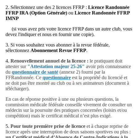
2. Sélectionnez une des 2 licences FFRP :
Licence Randonnée
FFRP IRA (Option Générale)
ou
Licence Randonnée FFRP
IMNP
(si vous avez pris votre licence FFRP dans un autre club, vous
devez l'indiquer et nous en fournir une copie).
3. Si vous souhaitez vous abonner à la revue fédérale,
sélectionnez
Abonnement Revue FFRP
.
4.
Renouvellement annuel de la licence :
le pratiquant doit
attester sur
"Attestation majeur 25-26"
avoir pris connaissance
du
questionnaire de santé
(annexe 2) fourni par la
FFRandonnée. Ce
questionnaire
est la propriété du licencié et
ne doit pas être montré au club ou à ses animateurs (document à
télécharger).
En cas de réponse positive à une ou plusieurs questions, la
commission médicale fédérale conseille vivement de consulter un
médecin sur la poursuite des pratiques concernées (loisirs et/ou
compétition) mais le certificat médical n’est plus exigé.
5.
P
our toute première prise de licence
et à chaque reprise de
licence après une interruption de deux saisons sportives ou plus :
u
n Certificat médical d’Absence de Contre-Indications à la