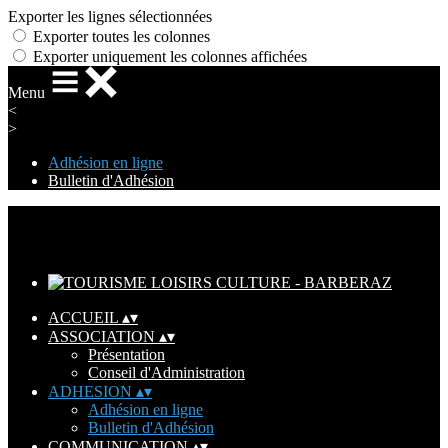
Exporter les lignes sélectionnées
Exporter toutes les colonnes
Exporter uniquement les colonnes affichées
Menu
<
>
Adhésion en ligne
Bulletin d'Adhésion
Ajoutez un logo, un bouton, des réseaux sociaux
Cliquez pour éditer
ACCUEIL
▴
▾
ASSOCIATION
▴
▾
Présentation
Conseil d'Administration
ADHESION
▴
▾
Adhésion en ligne
Bulletin d'Adhésion
COMMUNICATION
▴
▾